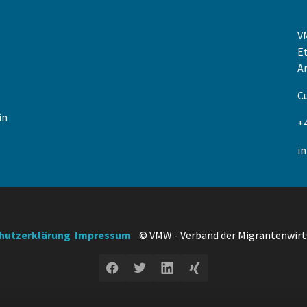
V
E
Ar
Cu
in
+4
i
hutzerklärung
Impressum
© VMW - Verband der Migrantenwirtsc