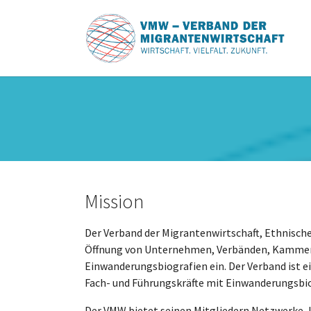
Zum Hauptinhalt springen
Mission
Der Verband der Migrantenwirtschaft, Ethnischer
Öffnung von Unternehmen, Verbänden, Kammern
Einwanderungsbiografien ein. Der Verband ist e
Fach- und Führungskräfte mit Einwanderungsbi
Der VMW bietet seinen Mitgliedern Netzwerke, I