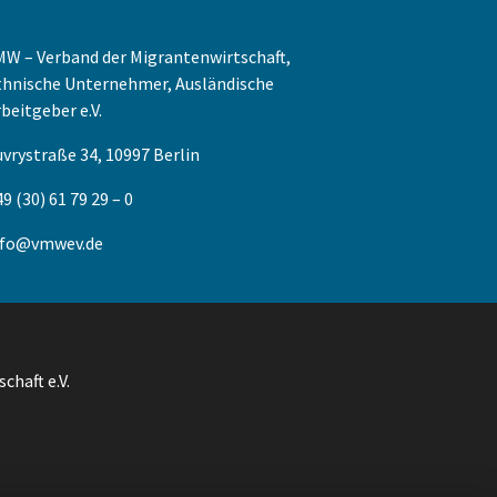
MW – Verband der Migrantenwirtschaft,
thnische Unternehmer, Ausländische
beitgeber e.V.
vrystraße 34, 10997 Berlin
9 (30) 61 79 29 – 0
nfo@vmwev.de
haft e.V.